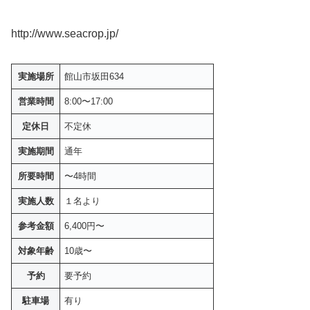
http://www.seacrop.jp/
実施場所
館山市坂田634
営業時間
8:00〜17:00
定休日
不定休
実施期間
通年
所要時間
〜4時間
実施人数
１名より
参考金額
6,400円〜
対象年齢
10歳〜
予約
要予約
駐車場
有り