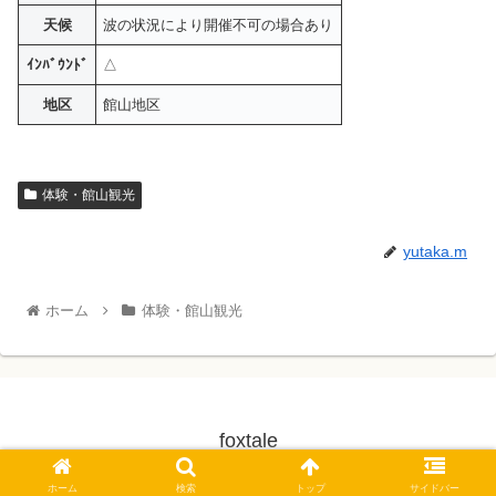
天候
波の状況により開催不可の場合あり
ｲﾝﾊﾞｳﾝﾄﾞ
△
地区
館山地区
体験・館山観光
yutaka.m
ホーム
体験・館山観光
foxtale
© 2023 foxtale.
ホーム
検索
トップ
サイドバー